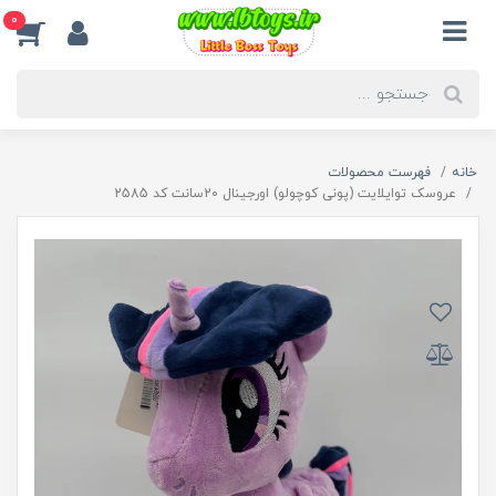
0
خانه
فهرست محصولات
عروسک توایلایت (پونی کوچولو) اورجینال 20سانت کد 2585