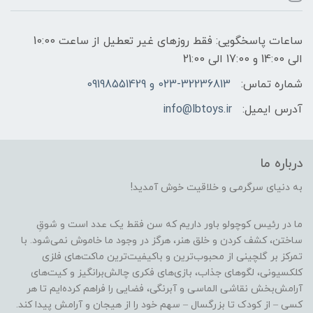
ساعات پاسخگویی: فقط روزهای غیر تعطیل از ساعت 10:00
الی 14:00 و 17:00 الی 21:00
شماره تماس:
023-32236813 و 09198551429
آدرس ایمیل:
info@lbtoys.ir
درباره ما
به دنیای سرگرمی و خلاقیت خوش آمدید!
ما در رئیس کوچولو باور داریم که سن فقط یک عدد است و شوقِ
ساختن، کشف کردن و خلق هنر، هرگز در وجود ما خاموش نمی‌شود. با
تمرکز بر گلچینی از محبوب‌ترین و باکیفیت‌ترین ماکت‌های فلزی
کلکسیونی، لگوهای جذاب، بازی‌های فکری چالش‌برانگیز و کیت‌های
آرامش‌بخش نقاشی الماسی و آبرنگی، فضایی را فراهم کرده‌ایم تا هر
کسی – از کودک تا بزرگسال – سهم خود را از هیجان و آرامش پیدا کند.