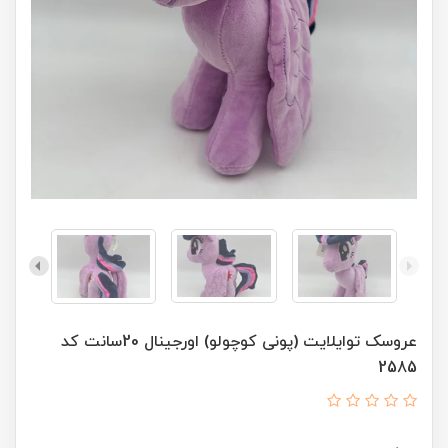
عروسک توایلایت (پونی کوچولو) اورجینال 20سانت کد
2585