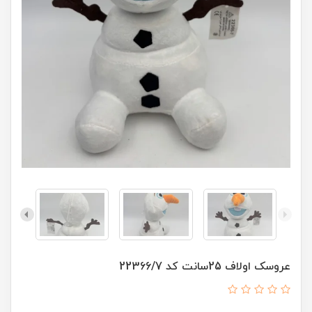
عروسک اولاف 25سانت کد 22366/7