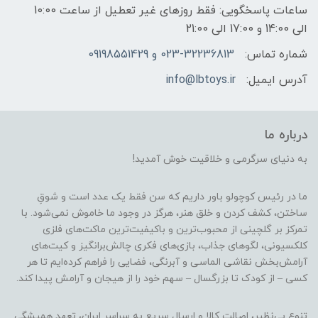
ساعات پاسخگویی: فقط روزهای غیر تعطیل از ساعت 10:00
الی 14:00 و 17:00 الی 21:00
شماره تماس:
023-32236813 و 09198551429
آدرس ایمیل:
info@lbtoys.ir
درباره ما
به دنیای سرگرمی و خلاقیت خوش آمدید!
ما در رئیس کوچولو باور داریم که سن فقط یک عدد است و شوقِ
ساختن، کشف کردن و خلق هنر، هرگز در وجود ما خاموش نمی‌شود. با
تمرکز بر گلچینی از محبوب‌ترین و باکیفیت‌ترین ماکت‌های فلزی
کلکسیونی، لگوهای جذاب، بازی‌های فکری چالش‌برانگیز و کیت‌های
آرامش‌بخش نقاشی الماسی و آبرنگی، فضایی را فراهم کرده‌ایم تا هر
کسی – از کودک تا بزرگسال – سهم خود را از هیجان و آرامش پیدا کند.
تنوع بی‌نظیر، اصالت کالا و ارسال سریع به سراسر ایران، تعهد همیشگی