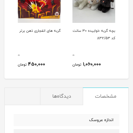
 کد
بچه گربه خوابیده 30 سانت
گربه های انفجاری ذهن برتر
پسر 
کد 832/53
0
0
0
450,000
1,060,000
مان
تومان
تومان
مشخصات
دیدگاه‌ها
اندازه عروسک