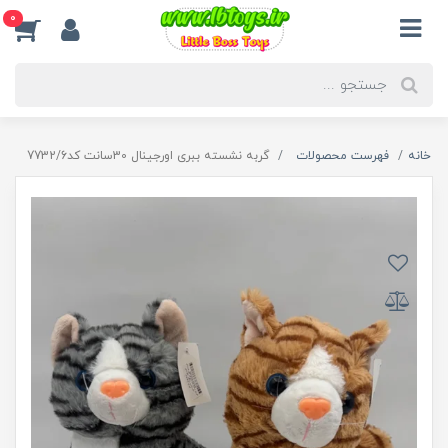
0
خانه
فهرست محصولات
گربه نشسته ببری اورجینال 30سانت کد7732/6