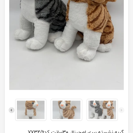
گربه نشسته ببری اورجینال 30سانت کد7732/6