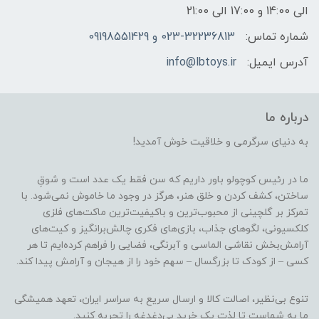
الی 14:00 و 17:00 الی 21:00
شماره تماس:
023-32236813 و 09198551429
آدرس ایمیل:
info@lbtoys.ir
درباره ما
به دنیای سرگرمی و خلاقیت خوش آمدید!
ما در رئیس کوچولو باور داریم که سن فقط یک عدد است و شوقِ
ساختن، کشف کردن و خلق هنر، هرگز در وجود ما خاموش نمی‌شود. با
تمرکز بر گلچینی از محبوب‌ترین و باکیفیت‌ترین ماکت‌های فلزی
کلکسیونی، لگوهای جذاب، بازی‌های فکری چالش‌برانگیز و کیت‌های
آرامش‌بخش نقاشی الماسی و آبرنگی، فضایی را فراهم کرده‌ایم تا هر
کسی – از کودک تا بزرگسال – سهم خود را از هیجان و آرامش پیدا کند.
تنوع بی‌نظیر، اصالت کالا و ارسال سریع به سراسر ایران، تعهد همیشگی
ما به شماست تا لذت یک خرید بی‌دغدغه را تجربه کنید.