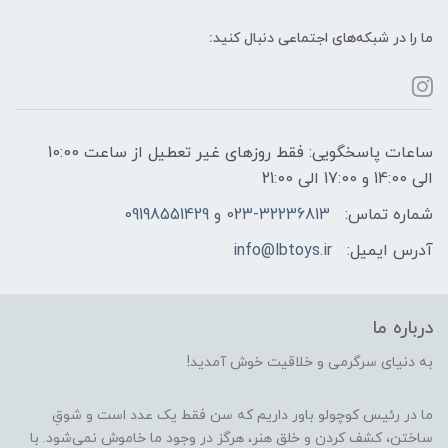
ما را در شبکه‌های اجتماعی دنبال کنید:
ساعات پاسخگویی: فقط روزهای غیر تعطیل از ساعت 10:00
الی 14:00 و 17:00 الی 21:00
شماره تماس:
023-32236813 و 09198551429
آدرس ایمیل:
info@lbtoys.ir
درباره ما
به دنیای سرگرمی و خلاقیت خوش آمدید!
ما در رئیس کوچولو باور داریم که سن فقط یک عدد است و شوقِ
ساختن، کشف کردن و خلق هنر، هرگز در وجود ما خاموش نمی‌شود. با