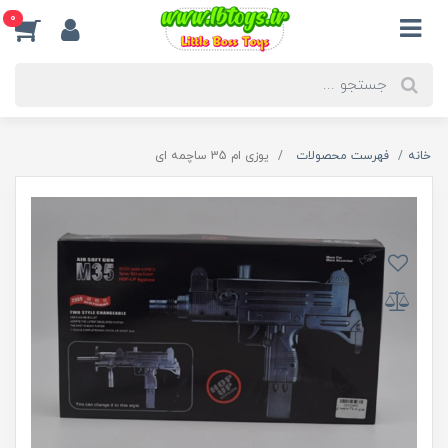
0
خانه
فهرست محصولات
یوزی ام 35 ساچمه ای