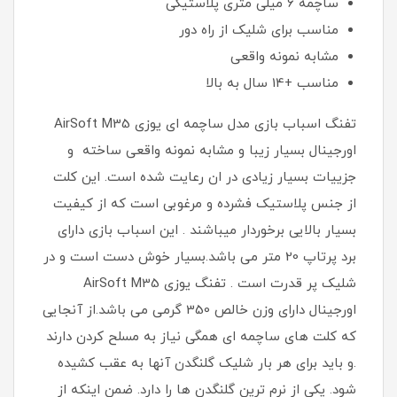
ساچمه 6 میلی متری پلاستیکی
مناسب برای شلیک از راه دور
مشابه نمونه واقعی
مناسب +14 سال به بالا
تفنگ اسباب بازی مدل ساچمه ای یوزی AirSoft M35
اورجینال بسیار زیبا و مشابه نمونه واقعی ساخته و
جزییات بسیار زیادی در ان رعایت شده است. این کلت
از جنس پلاستیک فشرده و مرغوبی است که از کیفیت
بسیار بالایی برخوردار میباشند . این اسباب بازی دارای
برد پرتاپ 20 متر می باشد.بسیار خوش دست است و در
شلیک پر قدرت است . تفنگ یوزی AirSoft M35
اورجینال دارای وزن خالص 350 گرمی می باشد.از آنجایی
که کلت های ساچمه ای همگی نیاز به مسلح کردن دارند
.و باید برای هر بار شلیک گلنگدن آنها به عقب کشیده
شود. یکی از نرم ترین گلنگدن ها را دارد. ضمن اینکه از