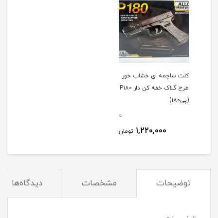
کلت ساچمه ای خشاب خور
طرح گلاک خفه کن دار P180
(پی180)
0
1,220,000
تومان
توضیحات
مشخصات
دیدگاه‌ها