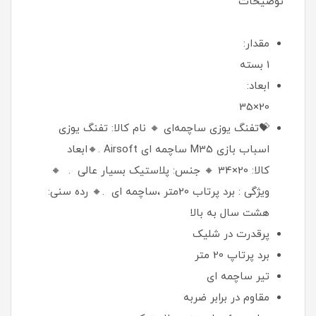
توضیحات
مقدار:
1 بسته
ابعاد:
20×35
💝تفنگ یوزی ساچمه‌ای 🔸 نام کالا: تفنگ یوزی
اسباب بازی M35 ساچمه ای Airsoft .🔸ابعاد
کالا: 20×34 🔸 جنس: پلاستیک بسیار عالی .‌ 🔸
ویژگی : برد پرتاب 20متر ،ساچمه ای .🔸 رده سنی:
هشت سال به بالا
پرقدرت در شلیک
برد پرتاپ 20 متر
تیر ساچمه ای
مقاوم در برابر ضربه