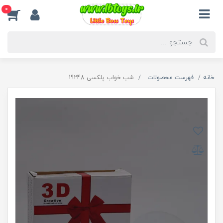
0
خانه
فهرست محصولات
شب خواب پلکسی 19248