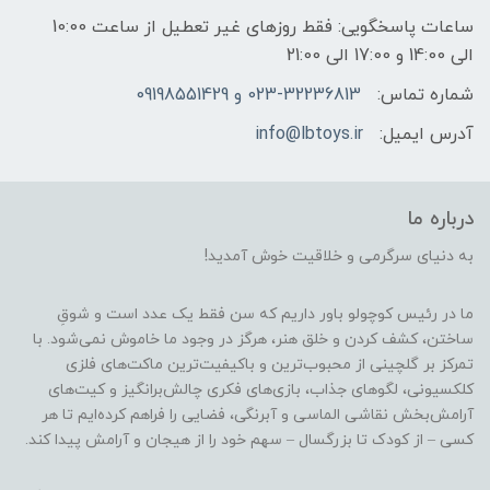
ساعات پاسخگویی: فقط روزهای غیر تعطیل از ساعت 10:00
الی 14:00 و 17:00 الی 21:00
شماره تماس:
023-32236813 و 09198551429
آدرس ایمیل:
info@lbtoys.ir
درباره ما
به دنیای سرگرمی و خلاقیت خوش آمدید!
ما در رئیس کوچولو باور داریم که سن فقط یک عدد است و شوقِ
ساختن، کشف کردن و خلق هنر، هرگز در وجود ما خاموش نمی‌شود. با
تمرکز بر گلچینی از محبوب‌ترین و باکیفیت‌ترین ماکت‌های فلزی
کلکسیونی، لگوهای جذاب، بازی‌های فکری چالش‌برانگیز و کیت‌های
آرامش‌بخش نقاشی الماسی و آبرنگی، فضایی را فراهم کرده‌ایم تا هر
کسی – از کودک تا بزرگسال – سهم خود را از هیجان و آرامش پیدا کند.