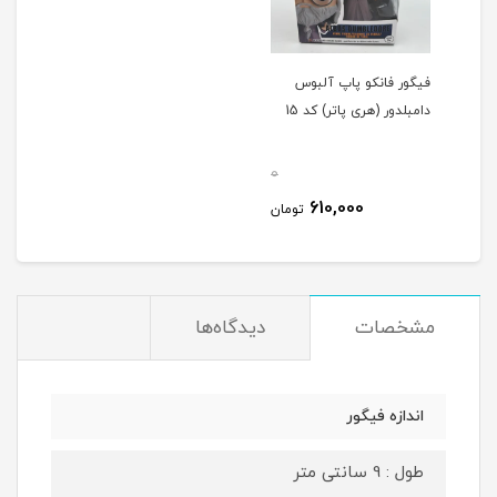
فیگور فانکو پاپ آلبوس
دامبلدور (هری پاتر) کد 15
0
610,000
تومان
مشخصات
دیدگاه‌ها
اندازه فیگور
طول : 9 سانتی متر