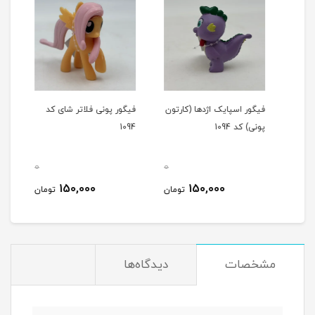
فیگور اسپایک اژدها (کارتون
فیگور پونی فلاتر شای کد
فیگو
پونی) کد 1094
1094
1094
0
0
0
150,000
150,000
مان
تومان
تومان
مشخصات
دیدگاه‌ها