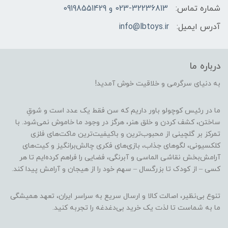
شماره تماس:
023-32236813 و 09198551429
آدرس ایمیل:
info@lbtoys.ir
درباره ما
به دنیای سرگرمی و خلاقیت خوش آمدید!
ما در رئیس کوچولو باور داریم که سن فقط یک عدد است و شوقِ
ساختن، کشف کردن و خلق هنر، هرگز در وجود ما خاموش نمی‌شود. با
تمرکز بر گلچینی از محبوب‌ترین و باکیفیت‌ترین ماکت‌های فلزی
کلکسیونی، لگوهای جذاب، بازی‌های فکری چالش‌برانگیز و کیت‌های
آرامش‌بخش نقاشی الماسی و آبرنگی، فضایی را فراهم کرده‌ایم تا هر
کسی – از کودک تا بزرگسال – سهم خود را از هیجان و آرامش پیدا کند.
تنوع بی‌نظیر، اصالت کالا و ارسال سریع به سراسر ایران، تعهد همیشگی
ما به شماست تا لذت یک خرید بی‌دغدغه را تجربه کنید.