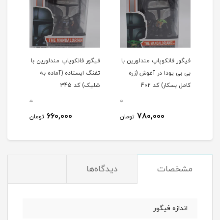
 با
فیگور فانکوپاپ مندلورین با
فیگور فانکوپاپ مندلورین با
بی بی یودا در آغوش (زره
تفنگ ایستاده (آماده به
کامل بسکار) کد 402
شلیک) کد 345
0
0
0
660,000
780,000
مان
تومان
تومان
مشخصات
دیدگاه‌ها
اندازه فیگور