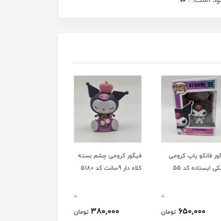
جود است!✨🔥
 فانکو پاپ کرومی
فیگور کرومی چشم بسته
فیگور کرومی گل سرِ گل
یستاده کد 55
کلاه دار 9سانت کد 5180
زده 9سانت کد 5180
0
0
350,000
380,000
650,000
تومان
تومان
توم