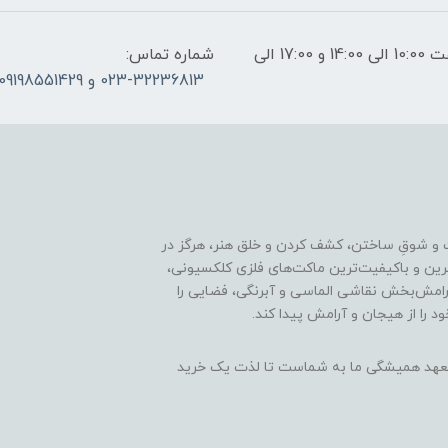
ساعات پاسخگویی: فقط روزهای غیر تعطیل از ساعت 10:00 الی 14:00 و 17:00 الی
شماره تماس:
023-32236813 و 09198551429
 و شوقِ ساختن، کشف کردن و خلق هنر، هرگز در
ترین و باکیفیت‌ترین ماکت‌های فلزی کلکسیونی،
رامش‌بخش نقاشی الماسی و آبرنگی، فضایی را
د را از هیجان و آرامش پیدا کند.
ن، تعهد همیشگی ما به شماست تا لذت یک خرید