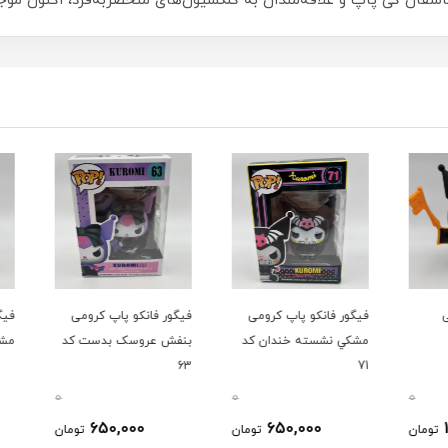
شقان کی پاپ و علاقه‌مندان به کلکسیون‌های منحصربه‌فرد، اکنون مو
فیگور فانکو پاپ کرومی
فیگور فانکو پاپ کرومی
فیگور
مشکي نشسته خندان کد
بنفش عروسک بدست کد
مشکی ا
63
71
0
0
0
650,000
650,000
ومان
تومان
تومان