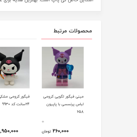
استایل خاص کی پاپ است. بهترین هدیه برای عا
محصولات مرتبط
ی فیگور لگویی کرومی
مینی فیگور لگویی کرومی
فیگور کرومی مشکی
سیک با لباس مشکی
لباس پرنسسی با پاپیون
24سانت کد 9930
658
0
0
1,950,000
260,000
260,000
تومان
تومان
ت