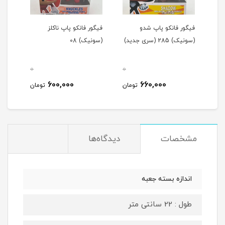
با
فیگور فانکو پاپ شدو
فیگور فانکو پاپ ناکلز
فیگو
(سونیک) 285 (سری جديد)
(سونیک) 08
15سانت کد 603/25
0
0
0
600,000
660,000
مان
تومان
تومان
مشخصات
دیدگاه‌ها
اندازه بسته جعبه
طول : 22 سانتی متر