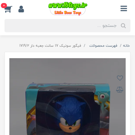
0
خانه
فهرست محصولات
فیگور سونیک 17 سانت جعبه دار 1719/2