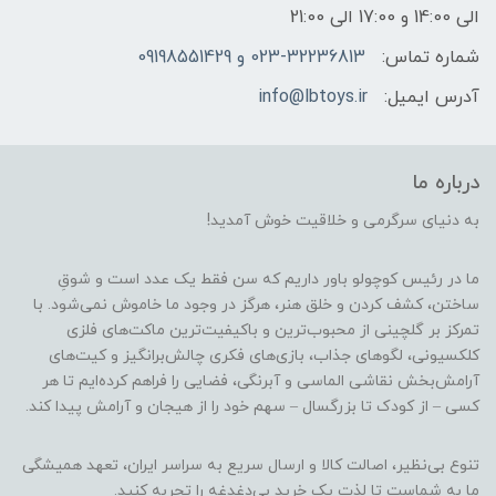
الی 14:00 و 17:00 الی 21:00
شماره تماس:
023-32236813 و 09198551429
آدرس ایمیل:
info@lbtoys.ir
درباره ما
به دنیای سرگرمی و خلاقیت خوش آمدید!
ما در رئیس کوچولو باور داریم که سن فقط یک عدد است و شوقِ
ساختن، کشف کردن و خلق هنر، هرگز در وجود ما خاموش نمی‌شود. با
تمرکز بر گلچینی از محبوب‌ترین و باکیفیت‌ترین ماکت‌های فلزی
کلکسیونی، لگوهای جذاب، بازی‌های فکری چالش‌برانگیز و کیت‌های
آرامش‌بخش نقاشی الماسی و آبرنگی، فضایی را فراهم کرده‌ایم تا هر
کسی – از کودک تا بزرگسال – سهم خود را از هیجان و آرامش پیدا کند.
تنوع بی‌نظیر، اصالت کالا و ارسال سریع به سراسر ایران، تعهد همیشگی
ما به شماست تا لذت یک خرید بی‌دغدغه را تجربه کنید.