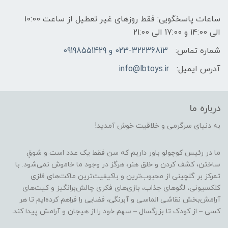
ساعات پاسخگویی: فقط روزهای غیر تعطیل از ساعت 10:00
الی 14:00 و 17:00 الی 21:00
شماره تماس:
023-32236813 و 09198551429
آدرس ایمیل:
info@lbtoys.ir
درباره ما
به دنیای سرگرمی و خلاقیت خوش آمدید!
ما در رئیس کوچولو باور داریم که سن فقط یک عدد است و شوقِ
ساختن، کشف کردن و خلق هنر، هرگز در وجود ما خاموش نمی‌شود. با
تمرکز بر گلچینی از محبوب‌ترین و باکیفیت‌ترین ماکت‌های فلزی
کلکسیونی، لگوهای جذاب، بازی‌های فکری چالش‌برانگیز و کیت‌های
آرامش‌بخش نقاشی الماسی و آبرنگی، فضایی را فراهم کرده‌ایم تا هر
کسی – از کودک تا بزرگسال – سهم خود را از هیجان و آرامش پیدا کند.