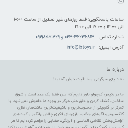
ساعات پاسخگویی: فقط روزهای غیر تعطیل از ساعت 10:00
الی 14:00 و 17:00 الی 21:00
شماره تماس:
023-32236813 و 09198551429
آدرس ایمیل:
info@lbtoys.ir
درباره ما
به دنیای سرگرمی و خلاقیت خوش آمدید!
ما در رئیس کوچولو باور داریم که سن فقط یک عدد است و شوقِ
ساختن، کشف کردن و خلق هنر، هرگز در وجود ما خاموش نمی‌شود. با
تمرکز بر گلچینی از محبوب‌ترین و باکیفیت‌ترین ماکت‌های فلزی
کلکسیونی، لگوهای جذاب، بازی‌های فکری چالش‌برانگیز و کیت‌های
آرامش‌بخش نقاشی الماسی و آبرنگی، فضایی را فراهم کرده‌ایم تا هر
کسی – از کودک تا بزرگسال – سهم خود را از هیجان و آرامش پیدا کند.