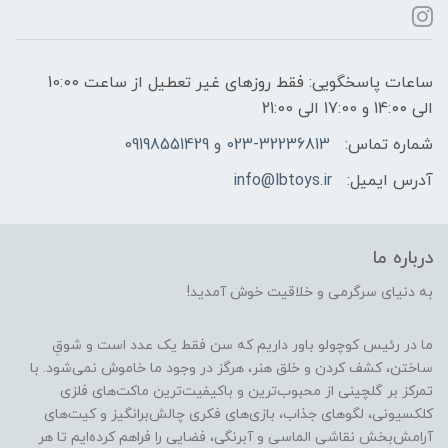
ساعات پاسخگویی: فقط روزهای غیر تعطیل از ساعت 10:00
الی 14:00 و 17:00 الی 21:00
شماره تماس:
023-32236813 و 09198551429
آدرس ایمیل:
info@lbtoys.ir
درباره ما
به دنیای سرگرمی و خلاقیت خوش آمدید!
ما در رئیس کوچولو باور داریم که سن فقط یک عدد است و شوقِ
ساختن، کشف کردن و خلق هنر، هرگز در وجود ما خاموش نمی‌شود. با
تمرکز بر گلچینی از محبوب‌ترین و باکیفیت‌ترین ماکت‌های فلزی
کلکسیونی، لگوهای جذاب، بازی‌های فکری چالش‌برانگیز و کیت‌های
آرامش‌بخش نقاشی الماسی و آبرنگی، فضایی را فراهم کرده‌ایم تا هر