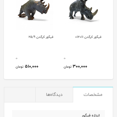
فیگور کرگدن 012011
فیگور کرگدن 25/9
0
0
0
510,000
300,000
مان
تومان
تومان
مشخصات
دیدگاه‌ها
اندازه فیگور