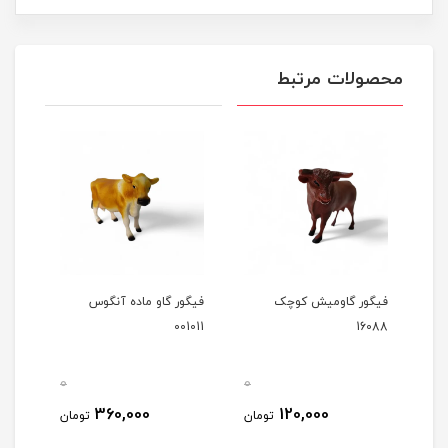
محصولات مرتبط
فیگور گاومیش کوچک
فیگور گاو ماده آنگوس
فیگو
16088
001011
ابلق 04021
0
0
0
360,000
120,000
مان
تومان
تومان