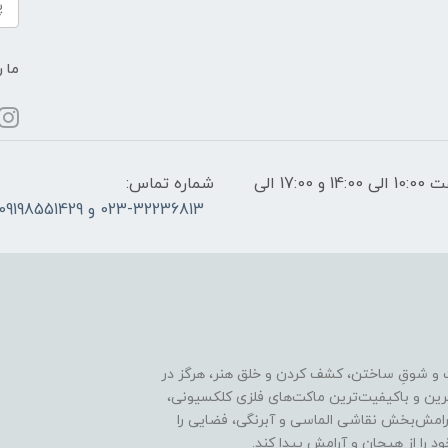
ما ر
ساعات پاسخگویی: فقط روزهای غیر تعطیل از ساعت 10:00 الی 14:00 و 17:00 الی
شماره تماس:
023-32236813 و 09198551429
 و شوقِ ساختن، کشف کردن و خلق هنر، هرگز در
ترین و باکیفیت‌ترین ماکت‌های فلزی کلکسیونی،
رامش‌بخش نقاشی الماسی و آبرنگی، فضایی را
د را از هیجان و آرامش پیدا کند.