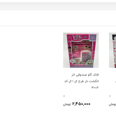
قلک گاو صندوقی اثر
انگشت دار طرح ال ا ال کد
3002
0
0
2,450,000
ومان
تومان