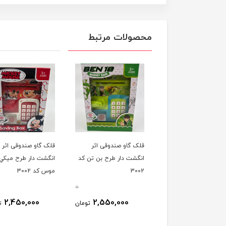
محصولات مرتبط
قلک گاو صندوقی اثر
قلک گاو صندوقی اثر
انگشت دار طرح بن تن کد
انگشت دار طرح میکي
3002
موس کد 3002
0
2,450,000
2,550,000
تومان
ت