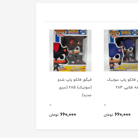
 فانکو پاپ سونیک
فیگور فانکو پاپ شدو
فیگور فانکو پاپ شدو با
 طلایی 283
(سونیک) 285 (سری
چائو 288
جديد)
0
0
660,000
660,000
660,000
تومان
تومان
توم