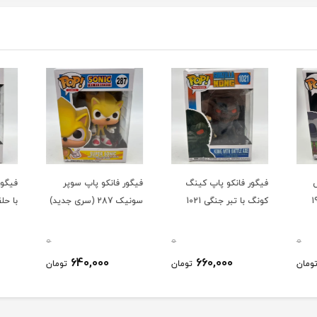
فیگور فانکو پاپ کینگ
فیگور فانکو پاپ سوپر
فیگور
کونگ با تبر جنگی 1021
سونیک 287 (سری جديد)
با حلقه
0
0
0
640,000
660,000
ومان
تومان
تومان