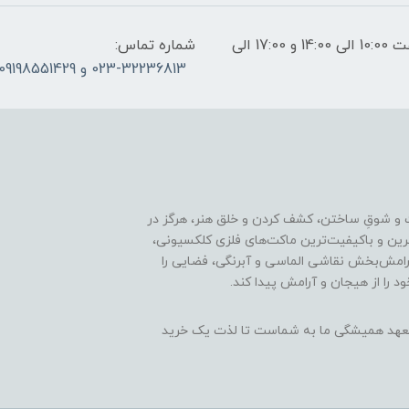
ساعات پاسخگویی: فقط روزهای غیر تعطیل از ساعت 10:00 الی 14:00 و 17:00 الی
شماره تماس:
023-32236813 و 09198551429
 و شوقِ ساختن، کشف کردن و خلق هنر، هرگز در
ترین و باکیفیت‌ترین ماکت‌های فلزی کلکسیونی،
رامش‌بخش نقاشی الماسی و آبرنگی، فضایی را
د را از هیجان و آرامش پیدا کند.
ن، تعهد همیشگی ما به شماست تا لذت یک خرید