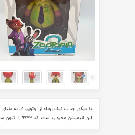
این انیمیشن محبوب است. کد 9943 را اکنون سفارش دهید و کلکسیون خود را کامل کنید. عجله کنید، موجودی محدود است!