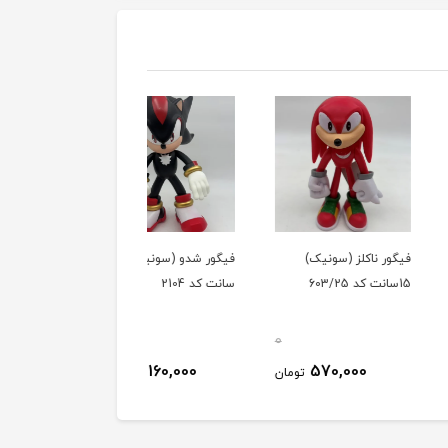
ناکلز (سونیک)
فیگور شدو (سونیک) 33
فیگور فانکو پاپ تیلز
سانت کد 2104
(سونیک) کد 641
0
0
610,000
3,160,000
570,000
تومان
تومان
توم