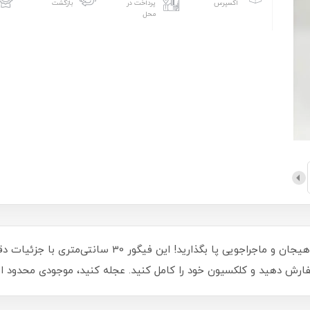
اکسپرس
پرداخت در
بازگشت
محل
با فیگور جذاب نیک روباه از زوتوپیا 2، به دنیای هیجان و م