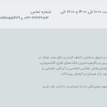
ساعات پاسخگویی: فقط روزهای غیر تعطیل از ساعت 10:00 الی 14:00 و 17:00 الی
شماره تماس:
023-32236813 و 09198551429
 و شوقِ ساختن، کشف کردن و خلق هنر، هرگز در
ترین و باکیفیت‌ترین ماکت‌های فلزی کلکسیونی،
رامش‌بخش نقاشی الماسی و آبرنگی، فضایی را
د را از هیجان و آرامش پیدا کند.
ن، تعهد همیشگی ما به شماست تا لذت یک خرید