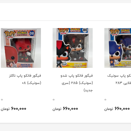
یک
فیگور فانکو پاپ شدو
فیگور فانکو پاپ ناکلز
فیگور 
(سونیک) 285 (سری
(سونیک) 08
15سانت کد 603/25
جديد)
0
0
0
600,000
660,000
ومان
تومان
تومان