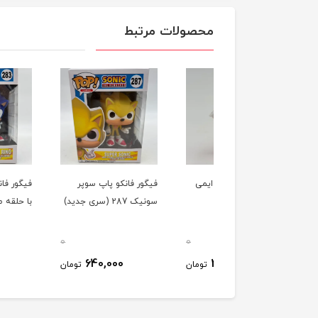
محصولات مرتبط
ی فیگور لگویی ایمی
فیگور فانکو پاپ سوپر
فیگور فانکو پاپ سون
سونیک) 86003
سونیک 287 (سری جديد)
با حلقه طلایی 283
0
0
660,000
640,000
270,000
تومان
تومان
ت