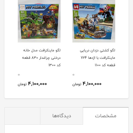
لگو کشتی دزدان دریایی
لگو ماینکرافت مدل خانه
لگو 
ماینکرافت با اژدها 724
درختی چراغدار 830 قطعه
بزرگ 740 قطعه ک
قطعه کد 1100
کد 1300
0
0
0
4,100,000
4,100,000
مان
تومان
تومان
مشخصات
دیدگاه‌ها