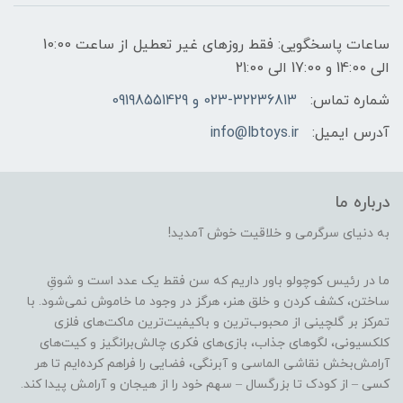
ساعات پاسخگویی: فقط روزهای غیر تعطیل از ساعت 10:00
الی 14:00 و 17:00 الی 21:00
شماره تماس:
023-32236813 و 09198551429
آدرس ایمیل:
info@lbtoys.ir
درباره ما
به دنیای سرگرمی و خلاقیت خوش آمدید!
ما در رئیس کوچولو باور داریم که سن فقط یک عدد است و شوقِ
ساختن، کشف کردن و خلق هنر، هرگز در وجود ما خاموش نمی‌شود. با
تمرکز بر گلچینی از محبوب‌ترین و باکیفیت‌ترین ماکت‌های فلزی
کلکسیونی، لگوهای جذاب، بازی‌های فکری چالش‌برانگیز و کیت‌های
آرامش‌بخش نقاشی الماسی و آبرنگی، فضایی را فراهم کرده‌ایم تا هر
کسی – از کودک تا بزرگسال – سهم خود را از هیجان و آرامش پیدا کند.