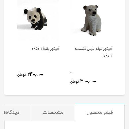
فیگور توله خرس نشسته
فیگور پاندا 025011
فیگور 
108011
0
0
240,000
تومان
300,000
مان
تومان
فیلم محصول
مشخصات
دیدگاه‌ها