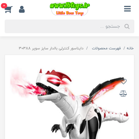
0
خانه
فهرست محصولات
دایناسور کنترلی بالدار سایز سوپر 30388