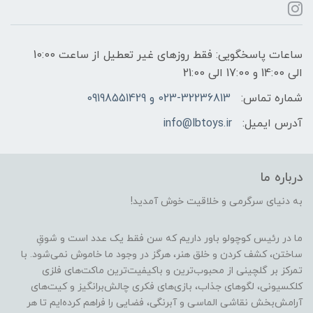
ساعات پاسخگویی: فقط روزهای غیر تعطیل از ساعت 10:00
الی 14:00 و 17:00 الی 21:00
شماره تماس:
023-32236813 و 09198551429
آدرس ایمیل:
info@lbtoys.ir
درباره ما
به دنیای سرگرمی و خلاقیت خوش آمدید!
ما در رئیس کوچولو باور داریم که سن فقط یک عدد است و شوقِ
ساختن، کشف کردن و خلق هنر، هرگز در وجود ما خاموش نمی‌شود. با
تمرکز بر گلچینی از محبوب‌ترین و باکیفیت‌ترین ماکت‌های فلزی
کلکسیونی، لگوهای جذاب، بازی‌های فکری چالش‌برانگیز و کیت‌های
آرامش‌بخش نقاشی الماسی و آبرنگی، فضایی را فراهم کرده‌ایم تا هر