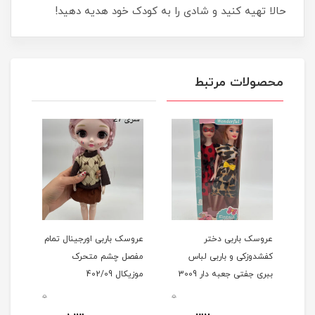
حالا تهیه کنید و شادی را به کودک خود هدیه دهید!
محصولات مرتبط
مام
عروسک باربی دختر
عروسک باربی اورجینال تمام
عروس
ه
کفشدوزکی و باربی لباس
مفصل چشم متحرک
مفص
ببری جفتی جعبه دار 3009
موزیکال 402/09
موزیکال
0
0
0