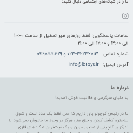
ما را در شبکه‌های اجتماعی دنبال کنید:
ساعات پاسخگویی: فقط روزهای غیر تعطیل از ساعت 10:00
الی 14:00 و 17:00 الی 21:00
شماره تماس:
023-32236813 و 09198551429
آدرس ایمیل:
info@lbtoys.ir
درباره ما
به دنیای سرگرمی و خلاقیت خوش آمدید!
ما در رئیس کوچولو باور داریم که سن فقط یک عدد است و شوقِ
ساختن، کشف کردن و خلق هنر، هرگز در وجود ما خاموش نمی‌شود. با
تمرکز بر گلچینی از محبوب‌ترین و باکیفیت‌ترین ماکت‌های فلزی