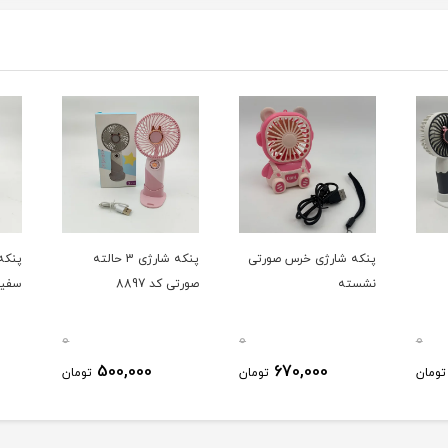
پنکه شارژی خرس صورتی
پنکه شارژی 3 حالته
نشسته
صورتی کد 8897
سفید کد
0
0
0
500,000
670,000
ومان
تومان
تومان