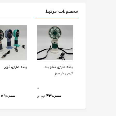
محصولات مرتبط
 شارژی کرومی 1109
پنکه شارژی تاشو بند
پنکه شارژی گوزن
گردنی دار سبز
0
0
590,000
430,000
680,000
تومان
تومان
ت