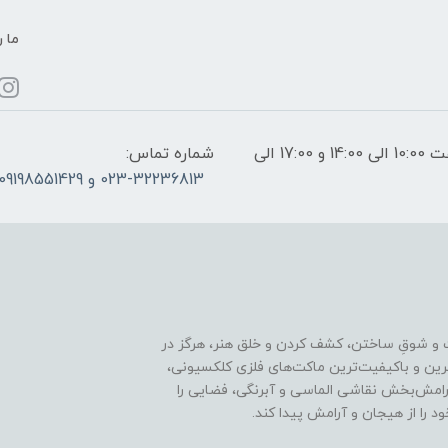
ما ر
ساعات پاسخگویی: فقط روزهای غیر تعطیل از ساعت 10:00 الی 14:00 و 17:00 الی
شماره تماس:
023-32236813 و 09198551429
 و شوقِ ساختن، کشف کردن و خلق هنر، هرگز در
ترین و باکیفیت‌ترین ماکت‌های فلزی کلکسیونی،
رامش‌بخش نقاشی الماسی و آبرنگی، فضایی را
د را از هیجان و آرامش پیدا کند.