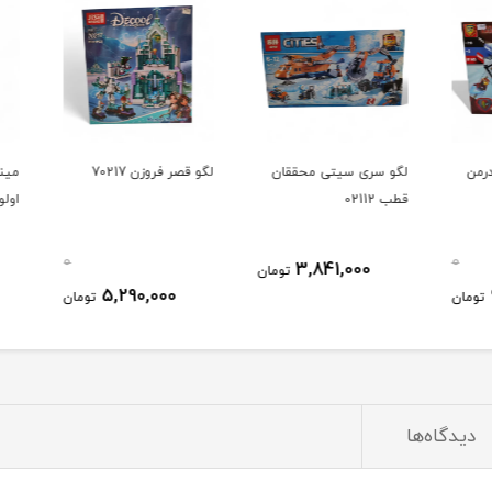
من
لگو سری سیتی محققان
لگو قصر فروزن 70217
مینی 
قطب 02112
اولوشنر
0
0
3,841,000
تومان
5,290,000
ومان
تومان
دیدگاه‌ها