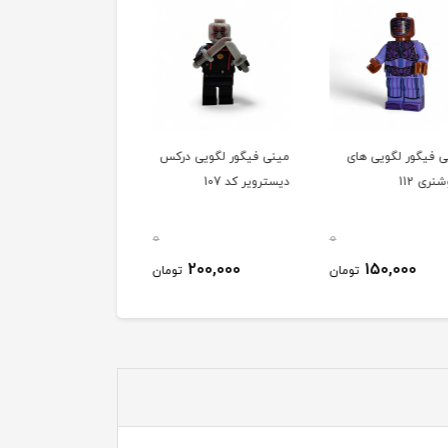
فیگور لگویی های
مینی فیگور لگویی درکس
مینی فیگور لگویی نبیولا
ی 112
دیسترویر کد 107
کد 109
0
0
180,000
200,000
150,000
تومان
تومان
توم