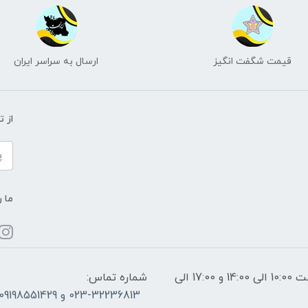
قیمت شگفت انگیز
ارسال به سراسر ایران
از 
ما ر
ساعات پاسخگویی: فقط روزهای غیر تعطیل از ساعت 10:00 الی 14:00 و 17:00 الی
شماره تماس:
023-32236813 و 09198551429