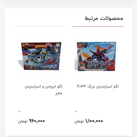
محصولات مرتبط
لگو اسپایدرمن بزرگ 4033
لگو ایرومن و اسپایدرمن
لگو 
843
قطب 12
0
0
0
960,000
1,100,000
مان
تومان
تومان