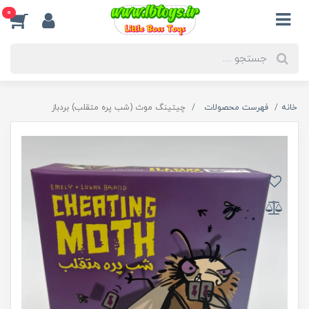
0
خانه
فهرست محصولات
چیتینگ موث (شب پره متقلب) بردباز