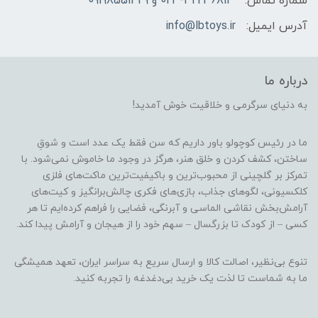
شماره تماس:
023-32236813 و 09198551429
آدرس ایمیل:
info@lbtoys.ir
درباره ما
به دنیای سرگرمی و خلاقیت خوش آمدید!
ما در رئیس کوچولو باور داریم که سن فقط یک عدد است و شوقِ
ساختن، کشف کردن و خلق هنر، هرگز در وجود ما خاموش نمی‌شود. با
تمرکز بر گلچینی از محبوب‌ترین و باکیفیت‌ترین ماکت‌های فلزی
کلکسیونی، لگوهای جذاب، بازی‌های فکری چالش‌برانگیز و کیت‌های
آرامش‌بخش نقاشی الماسی و آبرنگی، فضایی را فراهم کرده‌ایم تا هر
کسی – از کودک تا بزرگسال – سهم خود را از هیجان و آرامش پیدا کند.
تنوع بی‌نظیر، اصالت کالا و ارسال سریع به سراسر ایران، تعهد همیشگی
ما به شماست تا لذت یک خرید بی‌دغدغه را تجربه کنید.