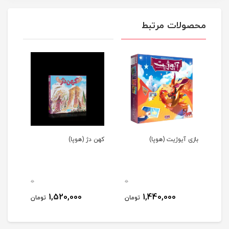
محصولات مرتبط
بازی آیوژیت (هوپا)
کهن دژ (هوپا)
0
0
0
1,520,000
1,440,000
مان
تومان
تومان