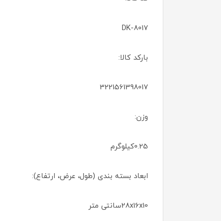
8017-DK
بارکد کالا:
3221561398017
وزن:
0.25کیلوگرم
ابعاد بسته بندی (طول، عرض، ارتفاع):
28x16x10سانتی متر