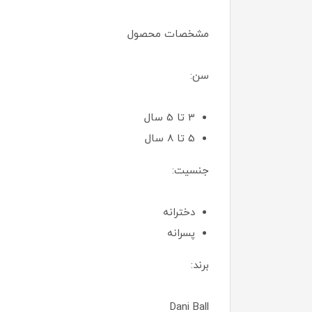
مشخصات محصول
سن:
3 تا 5 سال
5 تا 8 سال
جنسیت:
دخترانه
پسرانه
برند:
Dani Ball