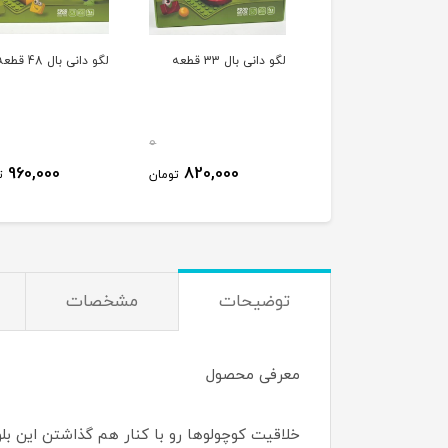
لگو دانی بال 33 قطعه
لگو دانی بال 48 قطعه
0
960,000
820,000
تومان
ت
توضیحات
مشخصات
معرفی محصول
خلاقیت کوچولوها رو با کنار هم گذاشتن این بلوک