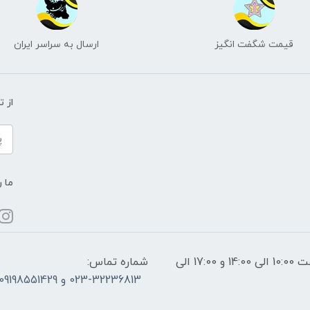
قیمت شگفت انگیز
ارسال به سراسر ایران
از 
ما ر
ساعات پاسخگویی: فقط روزهای غیر تعطیل از ساعت 10:00 الی 14:00 و 17:00 الی
شماره تماس:
023-32236813 و 09198551429