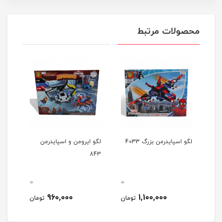
محصولات مرتبط
لگو اسپایدرمن بزرگ 4033
لگو ایرومن و اسپایدرمن
لگو 
843
قطب 12
0
0
0
960,000
1,100,000
مان
تومان
تومان