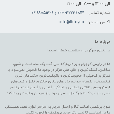
الی 14:00 و 17:00 الی 21:00
شماره تماس:
023-32236813 و 09198551429
آدرس ایمیل:
info@lbtoys.ir
درباره ما
به دنیای سرگرمی و خلاقیت خوش آمدید!
ما در رئیس کوچولو باور داریم که سن فقط یک عدد است و شوقِ
ساختن، کشف کردن و خلق هنر، هرگز در وجود ما خاموش نمی‌شود. با
تمرکز بر گلچینی از محبوب‌ترین و باکیفیت‌ترین ماکت‌های فلزی
کلکسیونی، لگوهای جذاب، بازی‌های فکری چالش‌برانگیز و کیت‌های
آرامش‌بخش نقاشی الماسی و آبرنگی، فضایی را فراهم کرده‌ایم تا هر
کسی – از کودک تا بزرگسال – سهم خود را از هیجان و آرامش پیدا کند.
تنوع بی‌نظیر، اصالت کالا و ارسال سریع به سراسر ایران، تعهد همیشگی
ما به شماست تا لذت یک خرید بی‌دغدغه را تجربه کنید.