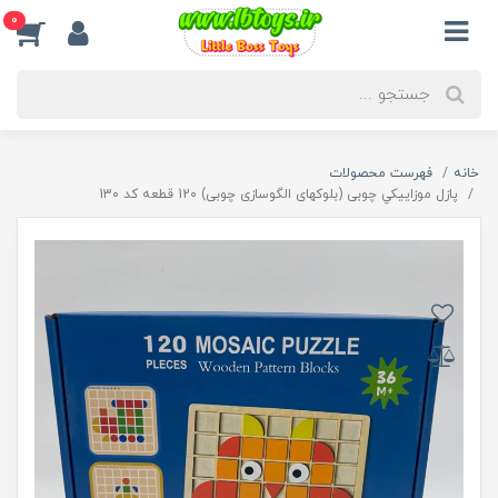
0
خانه
فهرست محصولات
پازل موزاییکي چوبی (بلوکهای الگوسازی چوبی) 120 قطعه کد 130