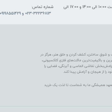
ساعات پاسخگویی: فقط روزهای غیر تعطیل از ساعت 10:00 الی 14:00 و 17:00 الی
شماره تماس:
023-32236813 و 09198551429
 و شوقِ ساختن، کشف کردن و خلق هنر، هرگز در
ترین و باکیفیت‌ترین ماکت‌های فلزی کلکسیونی،
رامش‌بخش نقاشی الماسی و آبرنگی، فضایی را
د را از هیجان و آرامش پیدا کند.
ن، تعهد همیشگی ما به شماست تا لذت یک خرید