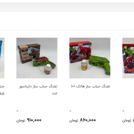
تفنگ حباب ساز هالک 101
تفنگ حباب ساز دایناسور
حباب 
8885
102
0
0
0
910,000
860,000
ومان
تومان
تومان