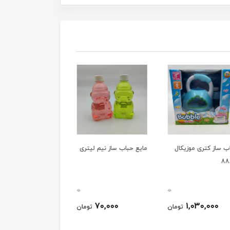
ساز کتری موزیکال
مایع حباب ساز نیم لیتری
حباب ساز دایناسور 901/8
0
0
980,000
70,000
1,030,000
تومان
تومان
توم