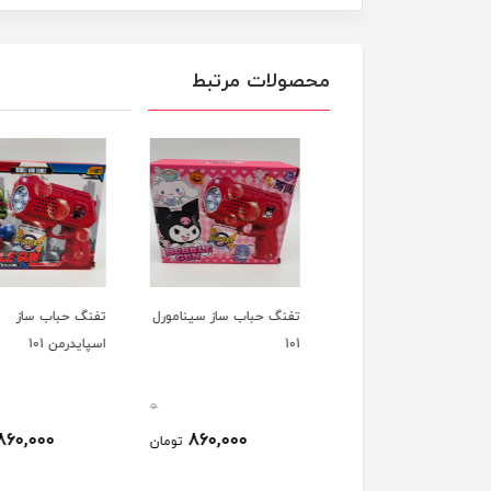
محصولات مرتبط
ع حباب ساز خارجی
تفنگ حباب ساز سینامورل
تفنگ حباب ساز
101
اسپایدرمن 101
0
0
860,000
860,000
50,000
تومان
تومان
ت