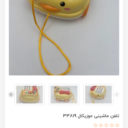
تلفن ماشینی موزیکال 33819