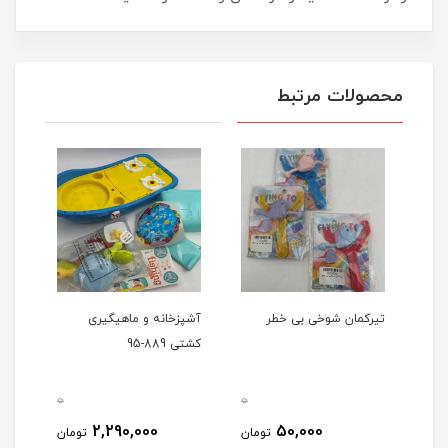
محصولات مرتبط
 شمعی جادویی 36 رنگ
تیرکمان شوخی بی خطر
آشپزخانه و ماهیگیری
ست ا
کشتی 889-95
0
0
0
2,290,000
50,000
مان
تومان
تومان