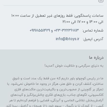
ساعات پاسخگویی: فقط روزهای غیر تعطیل از ساعت 10:00
الی 14:00 و 17:00 الی 21:00
شماره تماس:
023-32236813 و 09198551429
آدرس ایمیل:
info@lbtoys.ir
درباره ما
به دنیای سرگرمی و خلاقیت خوش آمدید!
ما در رئیس کوچولو باور داریم که سن فقط یک عدد است و شوقِ
ساختن، کشف کردن و خلق هنر، هرگز در وجود ما خاموش نمی‌شود. با
تمرکز بر گلچینی از محبوب‌ترین و باکیفیت‌ترین ماکت‌های فلزی
کلکسیونی، لگوهای جذاب، بازی‌های فکری چالش‌برانگیز و کیت‌های
آرامش‌بخش نقاشی الماسی و آبرنگی، فضایی را فراهم کرده‌ایم تا هر
کسی – از کودک تا بزرگسال – سهم خود را از هیجان و آرامش پیدا کند.