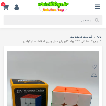
0
خانه
فهرست محصولات
روبیک مگنتی 3*3 برند کای وای مدل وریور ام (M) استیکرلس