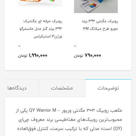
روبیک مگنتی 3*3 برند
روبیک حرفه ای مگنتیک
مویو طرح میلانگ 3M
3*3 برند گنز مدل مانسترگو
ورژن3 استیکرلس
0
0
1,990,000
790,000
تومان
تومان
توضیحات
مشخصات
دیدگاه‌ها
مکعب روبیک 3×3 مگنتی وریور – QY Warrior M یکی از
محبوب‌ترین روبیک‌های مغناطیسی برند معروف چی‌ای
(QY) است؛ مدلی که با ترکیب سرعت، کنترل فوق‌العاده