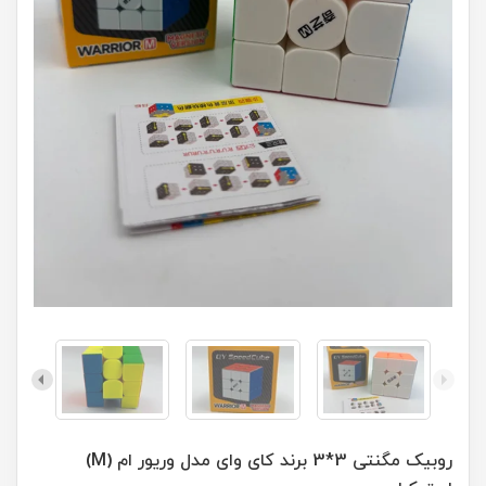
روبیک مگنتی 3*3 برند کای وای مدل وریور ام (M)