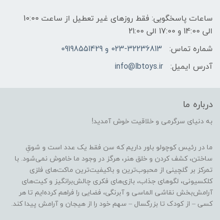
ساعات پاسخگویی: فقط روزهای غیر تعطیل از ساعت 10:00
الی 14:00 و 17:00 الی 21:00
شماره تماس:
023-32236813 و 09198551429
آدرس ایمیل:
info@lbtoys.ir
درباره ما
به دنیای سرگرمی و خلاقیت خوش آمدید!
ما در رئیس کوچولو باور داریم که سن فقط یک عدد است و شوقِ
ساختن، کشف کردن و خلق هنر، هرگز در وجود ما خاموش نمی‌شود. با
تمرکز بر گلچینی از محبوب‌ترین و باکیفیت‌ترین ماکت‌های فلزی
کلکسیونی، لگوهای جذاب، بازی‌های فکری چالش‌برانگیز و کیت‌های
آرامش‌بخش نقاشی الماسی و آبرنگی، فضایی را فراهم کرده‌ایم تا هر
کسی – از کودک تا بزرگسال – سهم خود را از هیجان و آرامش پیدا کند.