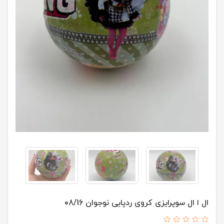
ال ا ال سوپرایزی کروی ردپايی نوجوان 08/16