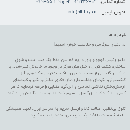
شماره تماس:
023-32236813 و 09198551429
آدرس ایمیل:
info@lbtoys.ir
درباره ما
به دنیای سرگرمی و خلاقیت خوش آمدید!
ما در رئیس کوچولو باور داریم که سن فقط یک عدد است و شوقِ
ساختن، کشف کردن و خلق هنر، هرگز در وجود ما خاموش نمی‌شود. با
تمرکز بر گلچینی از محبوب‌ترین و باکیفیت‌ترین ماکت‌های فلزی
کلکسیونی، لگوهای جذاب، بازی‌های فکری چالش‌برانگیز و کیت‌های
آرامش‌بخش نقاشی الماسی و آبرنگی، فضایی را فراهم کرده‌ایم تا هر
کسی – از کودک تا بزرگسال – سهم خود را از هیجان و آرامش پیدا کند.
تنوع بی‌نظیر، اصالت کالا و ارسال سریع به سراسر ایران، تعهد همیشگی
ما به شماست تا لذت یک خرید بی‌دغدغه را تجربه کنید.