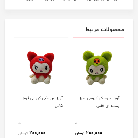
محصولات مرتبط
آویز عروسکی کرومی سبز
آویز عروسکی کرومی قرمز
پسته ای 15س
15س
0
0
0
200,000
200,000
مان
تومان
تومان