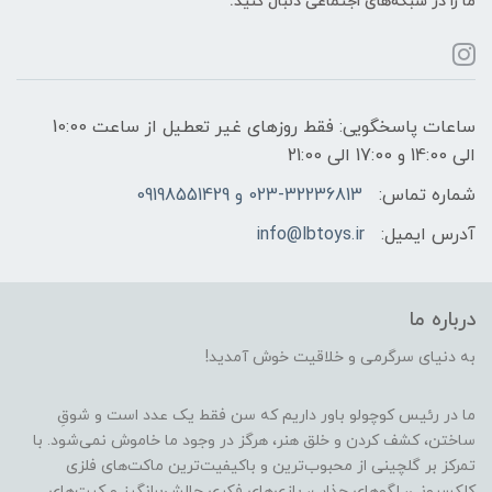
ما را در شبکه‌های اجتماعی دنبال کنید:
ساعات پاسخگویی: فقط روزهای غیر تعطیل از ساعت 10:00
الی 14:00 و 17:00 الی 21:00
شماره تماس:
023-32236813 و 09198551429
آدرس ایمیل:
info@lbtoys.ir
درباره ما
به دنیای سرگرمی و خلاقیت خوش آمدید!
ما در رئیس کوچولو باور داریم که سن فقط یک عدد است و شوقِ
ساختن، کشف کردن و خلق هنر، هرگز در وجود ما خاموش نمی‌شود. با
تمرکز بر گلچینی از محبوب‌ترین و باکیفیت‌ترین ماکت‌های فلزی
کلکسیونی، لگوهای جذاب، بازی‌های فکری چالش‌برانگیز و کیت‌های