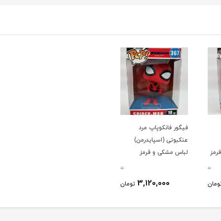
فیگور فانکوپاپ مرد
عنکبوتی (اسپایدرمن)
رمز
لباس مشکی و قرمز
25سانت کد 367
0
0
3,120,000
ومان
تومان