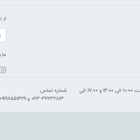
از 
ما ر
ساعات پاسخگویی: فقط روزهای غیر تعطیل از ساعت 10:00 الی 14:00 و 17:00 الی
شماره تماس:
023-32236813 و 09198551429