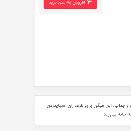
افزودن به سبدخرید
 فیگور فانکو اسپایدرمن شاخک‌دار مدل 100/12 باشید! با طراحی دقیق و جذاب، این فیگور برای طرفداران اسپایدرمن
 خانه بیاورید!