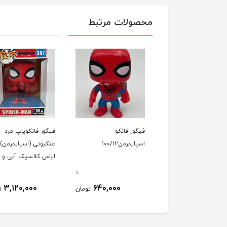
محصولات مرتبط
فیگور فانکو
فیگور فانکوپاپ مرد
اسپایدرمن100/12
عنکبوتی (اسپایدرمن)
لباس کلاسیک آبی و ق
25سانت کد 367
0
3,120,000
640,000
تومان
ت