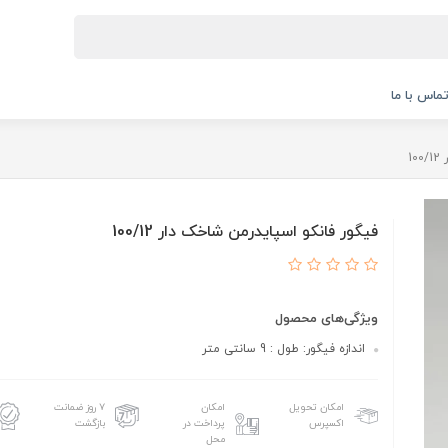
ماس با ما
1
فیگور فانکو اسپایدرمن شاخک دار 100/12
ویژگی‌های محصول
اندازه فیگور: طول : 9 سانتی متر
امکان تحویل
امکان
۷ روز ضمانت
اکسپرس
پرداخت در
بازگشت
محل