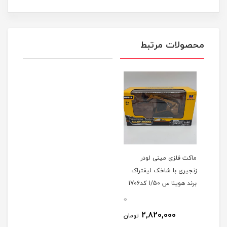
محصولات مرتبط
ماکت فلزی مینی لودر
زنجیری با شاخک لیفتراک
برند هوینا س 1/50 کد1706
0
2,820,000
تومان