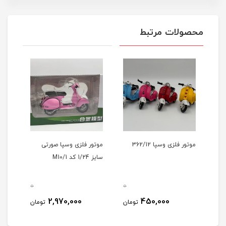
محصولات مرتبط
موتور فلزی وسپا 362/12
موتور فلزی وسپا صورتی
سایز 1/24 کد M10/1
0
0
2,970,000
450,000
تومان
تومان