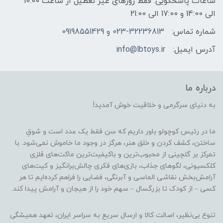
ساعات پاسخگویی: فقط روزهای غیر تعطیل از ساعت 10:00
الی 14:00 و 17:00 الی 21:00
شماره تماس:
023-32236813 و 09198551429
آدرس ایمیل:
info@lbtoys.ir
درباره ما
به دنیای سرگرمی و خلاقیت خوش آمدید!
ما در رئیس کوچولو باور داریم که سن فقط یک عدد است و شوقِ
ساختن، کشف کردن و خلق هنر، هرگز در وجود ما خاموش نمی‌شود. با
تمرکز بر گلچینی از محبوب‌ترین و باکیفیت‌ترین ماکت‌های فلزی
کلکسیونی، لگوهای جذاب، بازی‌های فکری چالش‌برانگیز و کیت‌های
آرامش‌بخش نقاشی الماسی و آبرنگی، فضایی را فراهم کرده‌ایم تا هر
کسی – از کودک تا بزرگسال – سهم خود را از هیجان و آرامش پیدا کند.
تنوع بی‌نظیر، اصالت کالا و ارسال سریع به سراسر ایران، تعهد همیشگی