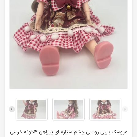
عروسک باربی رویایی چشم ستاره ای پیراهن 4خونه خرسی