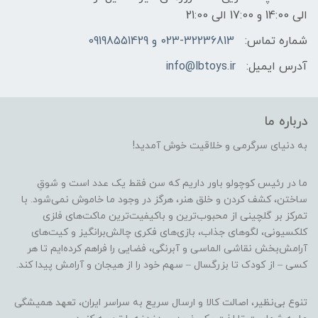
الی 14:00 و 17:00 الی 21:00
شماره تماس:
023-32236813 و 09198551429
آدرس ایمیل:
info@lbtoys.ir
درباره ما
به دنیای سرگرمی و خلاقیت خوش آمدید!
ما در رئیس کوچولو باور داریم که سن فقط یک عدد است و شوقِ
ساختن، کشف کردن و خلق هنر، هرگز در وجود ما خاموش نمی‌شود. با
تمرکز بر گلچینی از محبوب‌ترین و باکیفیت‌ترین ماکت‌های فلزی
کلکسیونی، لگوهای جذاب، بازی‌های فکری چالش‌برانگیز و کیت‌های
آرامش‌بخش نقاشی الماسی و آبرنگی، فضایی را فراهم کرده‌ایم تا هر
کسی – از کودک تا بزرگسال – سهم خود را از هیجان و آرامش پیدا کند.
تنوع بی‌نظیر، اصالت کالا و ارسال سریع به سراسر ایران، تعهد همیشگی