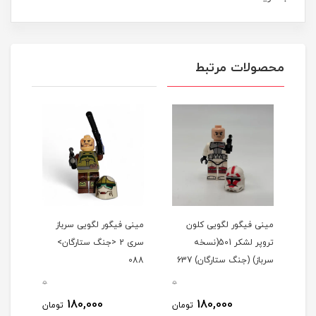
محصولات مرتبط
مینی فیگور لگویی کلون
مینی فیگور لگویی سرباز
تروپر لشکر 501(نسخه
سری 2 <جنگ ستارگان>
سرباز) (جنگ ستارگان) 637
088
0
0
0
180,000
180,000
مان
تومان
تومان