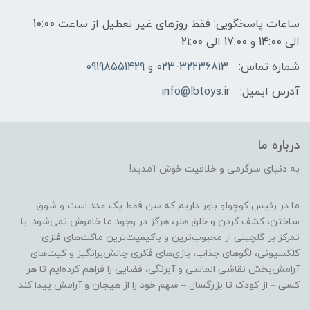
ساعات پاسخگویی: فقط روزهای غیر تعطیل از ساعت 10:00
الی 14:00 و 17:00 الی 21:00
شماره تماس:
023-32236813 و 09198551429
آدرس ایمیل:
info@lbtoys.ir
درباره ما
به دنیای سرگرمی و خلاقیت خوش آمدید!
ما در رئیس کوچولو باور داریم که سن فقط یک عدد است و شوقِ
ساختن، کشف کردن و خلق هنر، هرگز در وجود ما خاموش نمی‌شود. با
تمرکز بر گلچینی از محبوب‌ترین و باکیفیت‌ترین ماکت‌های فلزی
کلکسیونی، لگوهای جذاب، بازی‌های فکری چالش‌برانگیز و کیت‌های
آرامش‌بخش نقاشی الماسی و آبرنگی، فضایی را فراهم کرده‌ایم تا هر
کسی – از کودک تا بزرگسال – سهم خود را از هیجان و آرامش پیدا کند.