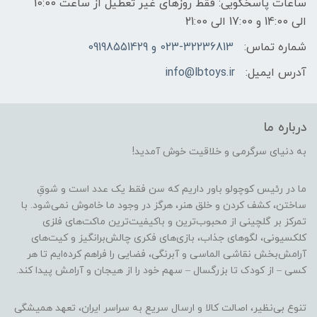
ساعات پاسخگویی: فقط روزهای غیر تعطیل از ساعت 10:00
الی 14:00 و 17:00 الی 21:00
شماره تماس:
023-32236813 و 09198551429
آدرس ایمیل:
info@lbtoys.ir
درباره ما
به دنیای سرگرمی و خلاقیت خوش آمدید!
ما در رئیس کوچولو باور داریم که سن فقط یک عدد است و شوقِ
ساختن، کشف کردن و خلق هنر، هرگز در وجود ما خاموش نمی‌شود. با
تمرکز بر گلچینی از محبوب‌ترین و باکیفیت‌ترین ماکت‌های فلزی
کلکسیونی، لگوهای جذاب، بازی‌های فکری چالش‌برانگیز و کیت‌های
آرامش‌بخش نقاشی الماسی و آبرنگی، فضایی را فراهم کرده‌ایم تا هر
کسی – از کودک تا بزرگسال – سهم خود را از هیجان و آرامش پیدا کند.
تنوع بی‌نظیر، اصالت کالا و ارسال سریع به سراسر ایران، تعهد همیشگی