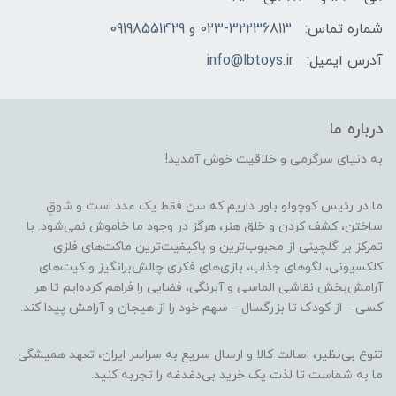
شماره تماس:
023-32236813 و 09198551429
آدرس ایمیل:
info@lbtoys.ir
درباره ما
به دنیای سرگرمی و خلاقیت خوش آمدید!
ما در رئیس کوچولو باور داریم که سن فقط یک عدد است و شوقِ
ساختن، کشف کردن و خلق هنر، هرگز در وجود ما خاموش نمی‌شود. با
تمرکز بر گلچینی از محبوب‌ترین و باکیفیت‌ترین ماکت‌های فلزی
کلکسیونی، لگوهای جذاب، بازی‌های فکری چالش‌برانگیز و کیت‌های
آرامش‌بخش نقاشی الماسی و آبرنگی، فضایی را فراهم کرده‌ایم تا هر
کسی – از کودک تا بزرگسال – سهم خود را از هیجان و آرامش پیدا کند.
تنوع بی‌نظیر، اصالت کالا و ارسال سریع به سراسر ایران، تعهد همیشگی
ما به شماست تا لذت یک خرید بی‌دغدغه را تجربه کنید.