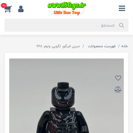
0
خانه
فهرست محصولات
مینی فیگور لگویی ونوم 668