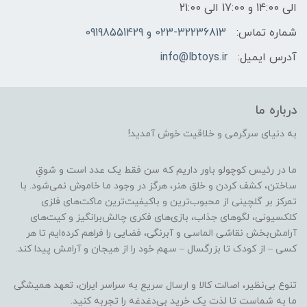
الی 14:00 و 17:00 الی 21:00
شماره تماس:
023-32236813 و 09198551429
آدرس ایمیل:
info@lbtoys.ir
درباره ما
به دنیای سرگرمی و خلاقیت خوش آمدید!
ما در رئیس کوچولو باور داریم که سن فقط یک عدد است و شوقِ
ساختن، کشف کردن و خلق هنر، هرگز در وجود ما خاموش نمی‌شود. با
تمرکز بر گلچینی از محبوب‌ترین و باکیفیت‌ترین ماکت‌های فلزی
کلکسیونی، لگوهای جذاب، بازی‌های فکری چالش‌برانگیز و کیت‌های
آرامش‌بخش نقاشی الماسی و آبرنگی، فضایی را فراهم کرده‌ایم تا هر
کسی – از کودک تا بزرگسال – سهم خود را از هیجان و آرامش پیدا کند.
تنوع بی‌نظیر، اصالت کالا و ارسال سریع به سراسر ایران، تعهد همیشگی
ما به شماست تا لذت یک خرید بی‌دغدغه را تجربه کنید.