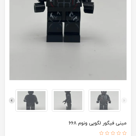
مینی فیگور لگویی ونوم 668