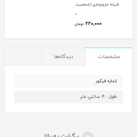
قبیله مارونوماری (شخصیت
مار سبز)(نینجاگو) 2636
0
220,000
تومان
مشخصات
دیدگاه‌ها
اندازه فیگور
طول : 4 سانتی متر
برگشت به بالا