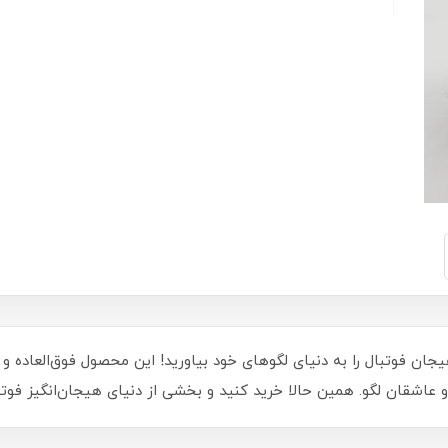
ر لگویی توماس مولر 0094، شور و هیجان فوتبال را به دنیای لگوهای خود بیاورید! این محص
 عاشقان لگو. همین حالا خرید کنید و بخشی از دنیای هیجان‌انگیز فوتب