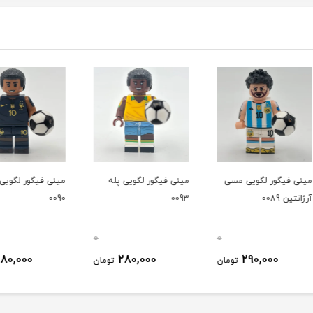
سی
مینی فیگور لگویی پله
مینی فیگور لگویی امباپه
مینی ف
0093
0090
لباس ال
0
0
0
280,000
280,000
ومان
تومان
تومان