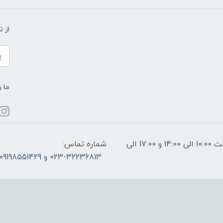
از 
ما ر
ساعات پاسخگویی: فقط روزهای غیر تعطیل از ساعت 10:00 الی 14:00 و 17:00 الی
شماره تماس:
023-32236813 و 09198551429