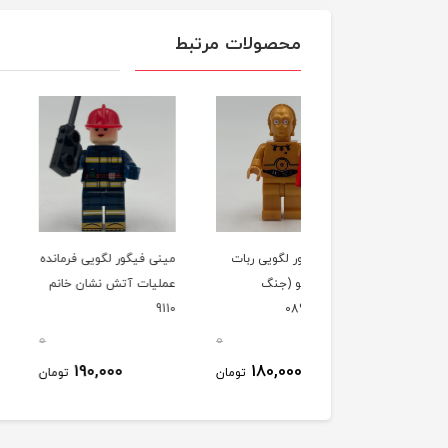
محصولات مرتبط
ی فیگور لگویی ربات
مینی فیگور لگویی فرمانده
مینی فیگور لگویی م
تری پو (جنگ
عملیات آتش نشان خانم
آرژانتین 0089
گان) 089
9110
0
0
290,000
190,000
180,000
تومان
تومان
ت