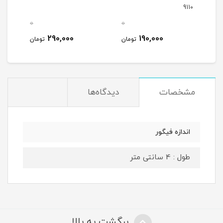
9110
0
0
0
290,000
190,000
مان
تومان
تومان
مشخصات
دیدگاه‌ها
اندازه فیگور
طول : 4 سانتی متر
برگشت به بالا