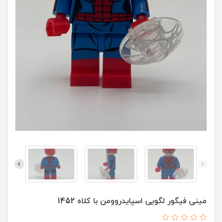
مینی فیگور لگویی اسپایدروومن با کلاه 1452