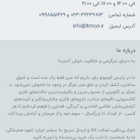
الی 14:00 و 17:00 الی 21:00
شماره تماس:
023-32236813 و 09198551429
آدرس ایمیل:
info@lbtoys.ir
درباره ما
به دنیای سرگرمی و خلاقیت خوش آمدید!
ما در رئیس کوچولو باور داریم که سن فقط یک عدد است و شوقِ
ساختن، کشف کردن و خلق هنر، هرگز در وجود ما خاموش نمی‌شود. با
تمرکز بر گلچینی از محبوب‌ترین و باکیفیت‌ترین ماکت‌های فلزی
کلکسیونی، لگوهای جذاب، بازی‌های فکری چالش‌برانگیز و کیت‌های
آرامش‌بخش نقاشی الماسی و آبرنگی، فضایی را فراهم کرده‌ایم تا هر
کسی – از کودک تا بزرگسال – سهم خود را از هیجان و آرامش پیدا کند.
تنوع بی‌نظیر، اصالت کالا و ارسال سریع به سراسر ایران، تعهد همیشگی
ما به شماست تا لذت یک خرید بی‌دغدغه را تجربه کنید.